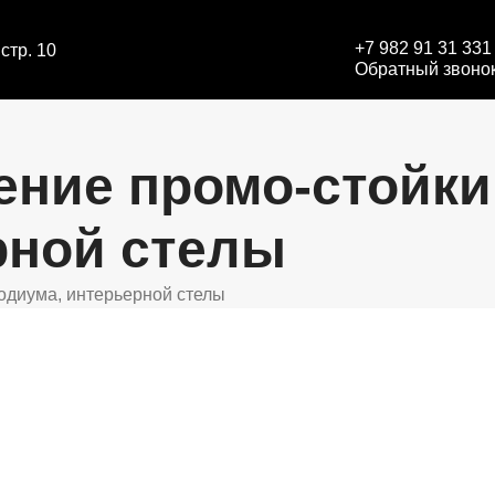
+7 982 91 31 331
стр. 10
Обратный звоно
ение промо-стойки
рной стелы
подиума, интерьерной стелы